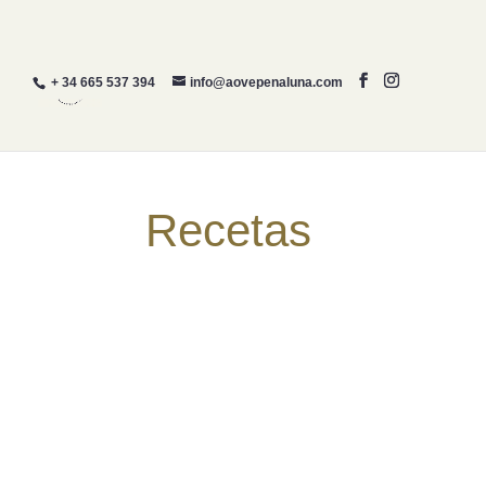
+ 34 665 537 394
info@aovepenaluna.com
INICIO
¿QUIERES CO
Recetas