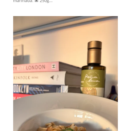
marinada: 🐙 250g...