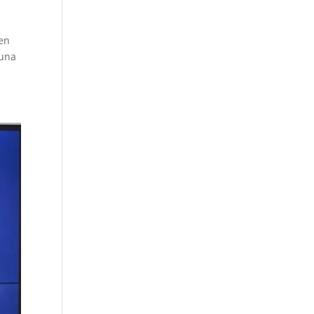
gen
 una