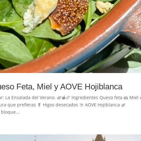
eso Feta, Miel y AOVE Hojiblanca
r: La Ensalada del Verano. 🌿🍯🥖 Ingredientes Queso feta 🧀 Miel 
ura que prefieras 🥬 Higos desecados 🍈 AOVE Hojiblanca 🌿
 bloque...