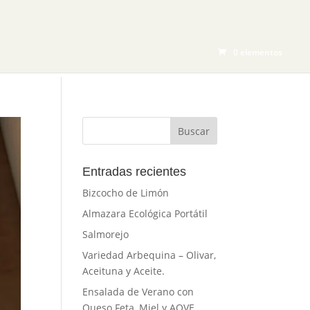
CTOS
BLOG
TIENDA
CONTACTO
0 elementos
Entradas recientes
Bizcocho de Limón
Almazara Ecológica Portátil
Salmorejo
Variedad Arbequina – Olivar,
Aceituna y Aceite.
Ensalada de Verano con
Queso Feta, Miel y AOVE