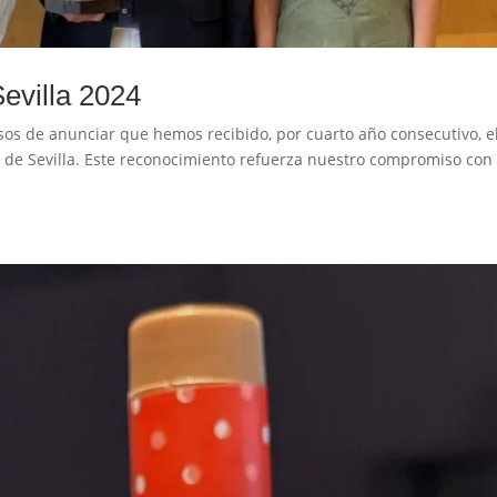
evilla 2024
os de anunciar que hemos recibido, por cuarto año consecutivo, e
a de Sevilla. Este reconocimiento refuerza nuestro compromiso con 