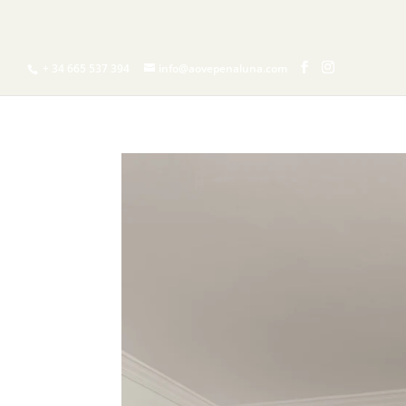
INICIO
¿QUIERES
+ 34 665 537 394
info@aovepenaluna.com