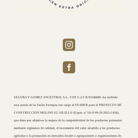


SEGURA Y GOMEZ ANCESTRAL S.L, CON C.I.F B-93346609, ha recibido
una ayuda de la Unión Europea con cargo al FEADER para el PROYECTO DE
CONSTRUCCION MOLINO EL SILILLO (Expte. nº IA-O-09-29-2023-1-010),
que tiene por objetivos la mejora de la competitividad de los productos primarios
mediante regímenes de calidad, el incremento del valor añadido a los productos
agrícolas y la promoción en mercados locales y agrupaciones y organizaciones de