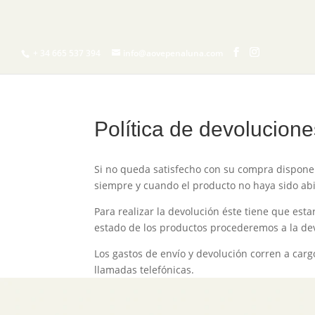
INICIO
¿QUIERES
+ 34 665 537 394
info@aovepenaluna.com
Política de devolucion
Si no queda satisfecho con su compra dispone 
siempre y cuando el producto no haya sido ab
Para realizar la devolución éste tiene que es
estado de los productos procederemos a la de
Los gastos de envío y devolución corren a carg
llamadas telefónicas.