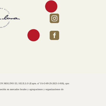


 MOLINO EL SILILLO (Expte. nº IA-O-09-29-2023-1-010), que
omoción en mercados locales y agrupaciones y organizaciones de