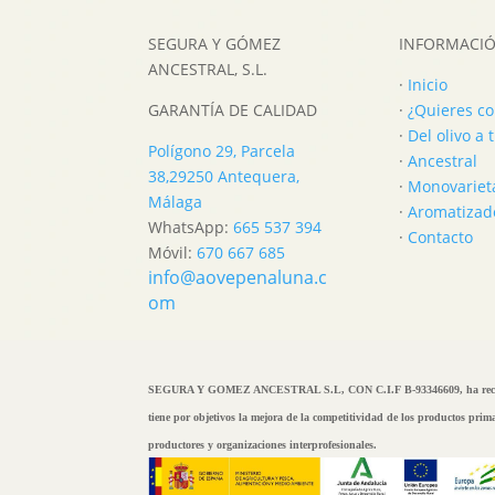
SEGURA Y GÓMEZ
INFORMACI
ANCESTRAL, S.L.
·
Inicio
GARANTÍA DE CALIDAD
·
¿Quieres c
·
Del olivo a
Polígono 29, Parcela
·
Ancestral
38,
29250 Antequera,
·
Monovariet
Málaga
·
Aromatizad
WhatsApp:
665 537 394
·
Contacto
Móvil:
670 667 685
info@aovepenaluna.c
om
SEGURA Y GOMEZ ANCESTRAL S.L, CON C.I.F B-93346609, ha recib
tiene por objetivos la mejora de la competitividad de los productos pri
productores y organizaciones interprofesionales.