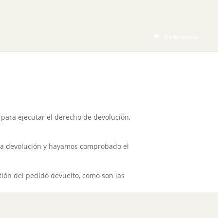
CTOS
BLOG
TIENDA
CONTACTO
0 elementos
 para ejecutar el derecho de devolución,
s la devolución y hayamos comprobado el
stión del pedido devuelto, como son las