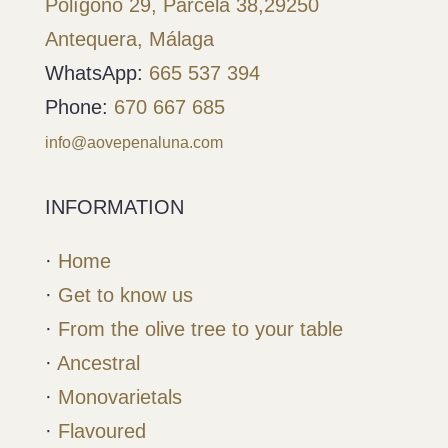
Polígono 29, Parcela 38,
29250
Antequera, Málaga
WhatsApp:
665 537 394
Phone:
670 667 685
info@aovepenaluna.com
INFORMATION
·
Home
·
Get to know us
·
From the olive tree to your table
·
Ancestral
·
Monovarietals
·
Flavoured