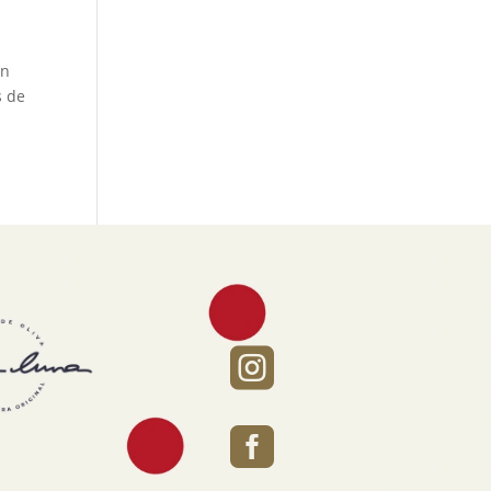
En
s de

