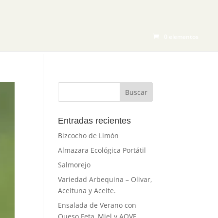
CTOS
BLOG
TIENDA
CONTACTO
0 elementos
Entradas recientes
Bizcocho de Limón
Almazara Ecológica Portátil
Salmorejo
Variedad Arbequina – Olivar,
Aceituna y Aceite.
Ensalada de Verano con
Queso Feta, Miel y AOVE