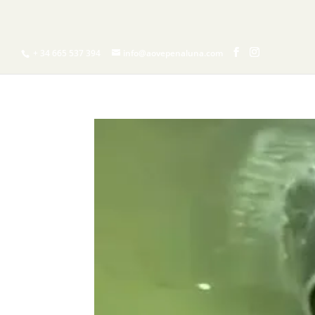
INICIO
¿QUIERES
+ 34 665 537 394
info@aovepenaluna.com