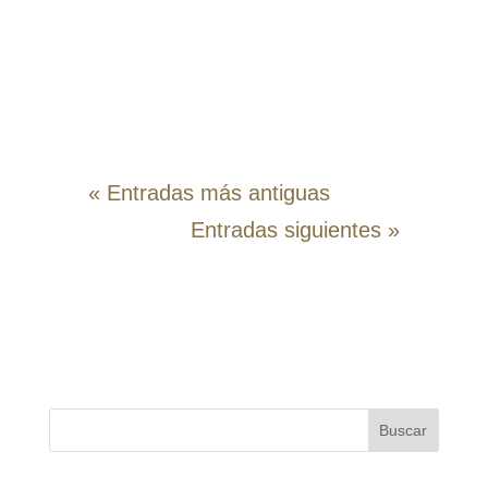
intensidad de la albahaca y la
dulzura del persimón, todo
potenciado por el...
« Entradas más antiguas
Entradas siguientes »