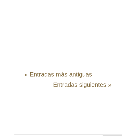
Aceite de Pimiento de Espelette.
Una combinación de sabores y
texturas que te dejará sin
palabras.Ingredientes Para la
marinada: 🐙 250g...
« Entradas más antiguas
Entradas siguientes »