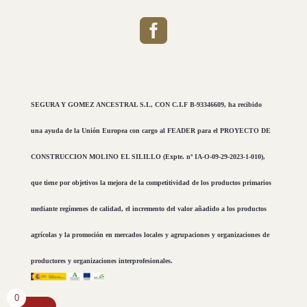

SEGURA Y GOMEZ ANCESTRAL S.L, CON C.I.F B-93346609, ha recibido
una ayuda de la Unión Europea con cargo al FEADER para el PROYECTO DE
CONSTRUCCION MOLINO EL SILILLO (Expte. nº IA-O-09-29-2023-1-010),
que tiene por objetivos la mejora de la competitividad de los productos primarios
mediante regímenes de calidad, el incremento del valor añadido a los productos
agrícolas y la promoción en mercados locales y agrupaciones y organizaciones de
productores y organizaciones interprofesionales.
0