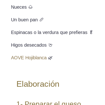
Nueces 🌰
Un buen pan 🥖
Espinacas o la verdura que prefieras 🥬
Higos desecados 🍈
AOVE Hojiblanca
🌿
Elaboración
1- Preparar el queso