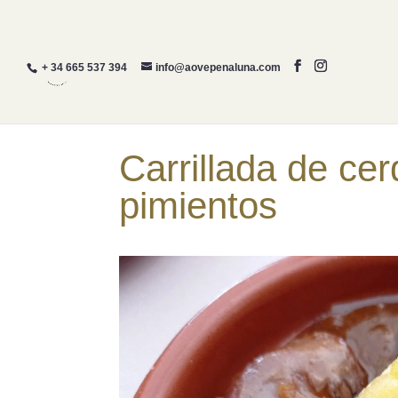
+ 34 665 537 394
info@aovepenaluna.com
INICIO
¿QUIERES CO
Carrillada de cer
pimientos