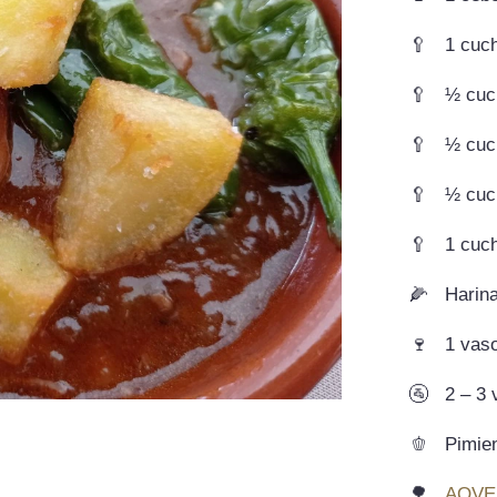
🥄
1 cuc
🥄
½ cuc
🥄
½ cuc
🥄
½ cuch
🥄
1 cuch
🌽
Harina
🍷
1 vaso
🚰
2 – 3
🫑
Pimie
🌳
AOVE 