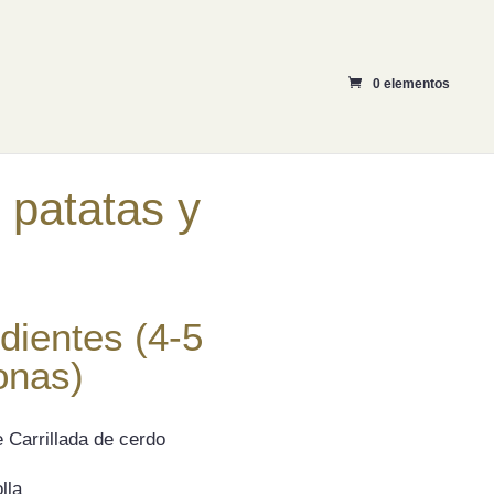
0 elementos
CTOS
BLOG
TIENDA
CONTACTO
n patatas y
dientes (4-5
onas)
 Carrillada de cerdo
lla