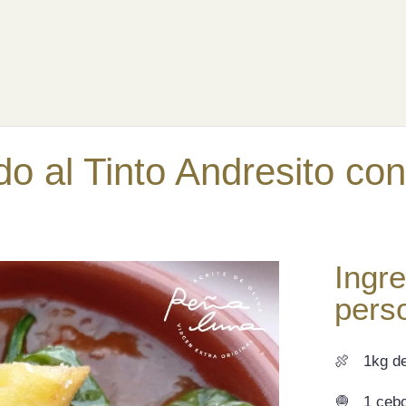
NOCERNOS?
FUNDACIÓN
NUESTROS PRODU
do al Tinto Andresito co
Ingre
pers
🍖
1kg de
🧅
1 cebo